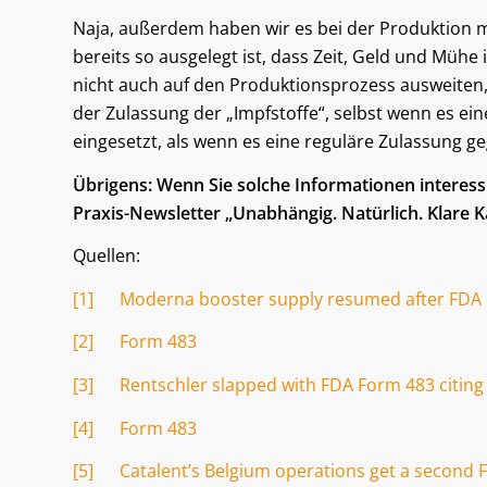
Naja, außerdem haben wir es bei der Produktion mi
bereits so ausgelegt ist, dass Zeit, Geld und Müh
nicht auch auf den Produktionsprozess ausweiten,
der Zulassung der „Impfstoffe“, selbst wenn es ein
eingesetzt, als wenn es eine reguläre Zulassung g
Übrigens: Wenn Sie solche Informationen interes
Praxis-Newsletter „Unabhängig. Natürlich. Klare K
Quellen:
[1]
Moderna booster supply resumed after FDA ci
[2]
Form 483
[3]
Rentschler slapped with FDA Form 483 citing 
[4]
Form 483
[5]
Catalent’s Belgium operations get a second FD