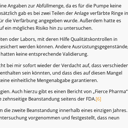
ine Angaben zur Abfüllmenge, da es für die Pumpe keine
zlich gab es bei zwei Teilen der Anlage verfärbte Ringe i
für die Verfärbung angegeben wurde. Außerdem hatte es
f ein mögliches Risiko hin zu untersuchen.
en oder Labors, mit deren Hilfe Qualitätskontrollen in
gesichert werden können. Andere Ausrüstungsgegenstände
hatten keine entsprechende Validierung.
ht bei mir sofort wieder der Verdacht auf, dass verschiede
enthalten sein könnten, und dass dies auf diesen Mangel
keine einheitliche Mengenabgabe garantieren.
gien. Auch hierzu gibt es einen Bericht von „Fierce Pharma“
e zehnseitige Beanstandung seitens der FDA.
[6]
m die zweite Beanstandung innerhalb eines einzigen Jahres.
 Untersuchung vorgenommen und festgestellt, dass neun