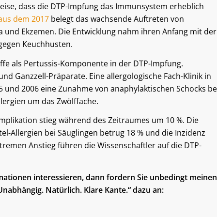
weise, dass die DTP-Impfung das Immunsystem erheblich
 aus dem 2017
belegt das wachsende Auftreten von
a und Ekzemen. Die Entwicklung nahm ihren Anfang mit der
gegen Keuchhusten.
offe als Pertussis-Komponente in der DTP-Impfung.
und Ganzzell-Präparate. Eine allergologische Fach-Klinik in
95 und 2006 eine Zunahme von anaphylaktischen Schocks be
lergien um das Zwölffache.
omplikation stieg während des Zeitraumes um 10 %. Die
l-Allergien bei Säuglingen betrug 18 % und die Inzidenz
tremen Anstieg führen die Wissenschaftler auf die DTP-
mationen interessieren, dann fordern Sie unbedingt meinen
nabhängig. Natürlich. Klare Kante.“ dazu an: