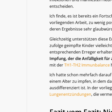
entscheiden.
Ich finde, es ist bereits ein Fort
vorliegenden Arbeit, zu wenig 
deren Ergebnisse sehr glaubwürd
Gleichzeitig unterstützen diese
zufolge geimpfte Kinder vielleic
entsprechenden Erreger erhalte
Impfung, der die Anfälligkeit für
mit der
TH1-TH2 Immunbalance
h
Ich hatte schon mehrfach darauf 
einem Alter zu impfen, in dem d
ausdifferenziert ist. In der vorl
Lungenentzündungen
, die verm
Fazit vom Fazit: N