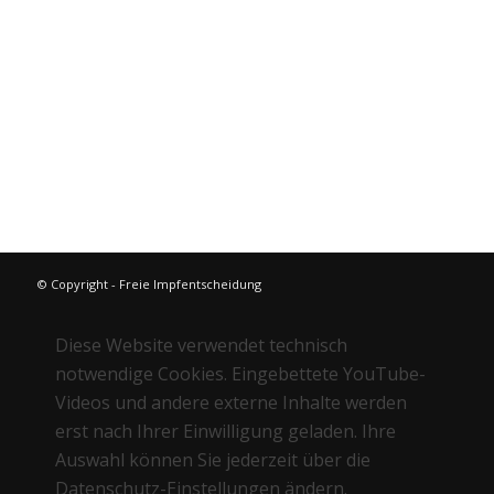
Die biologische Herztherapie
Die biologische Lebertherapie
Vitalität pur durch Heilfasten
weitere Bücher im Bücher Shop
© Copyright - Freie Impfentscheidung
Diese Website verwendet technisch
notwendige Cookies. Eingebettete YouTube-
Videos und andere externe Inhalte werden
erst nach Ihrer Einwilligung geladen. Ihre
Auswahl können Sie jederzeit über die
Datenschutz-Einstellungen ändern.