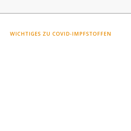
WICHTIGES ZU COVID-IMPFSTOFFEN
Horrormeldungen zu den Covid-Impfstoffen
Covid-Impfstoffe: Schauen Sie in die Datenbank
VAERS!
Corona-Impfungen für Kinder?
Graphenoxid im Impfstoff?
Sind Zellen abgetriebenes Föten in den
Impfstoffen?
So wirken die neuartigen DNA / RNA Impfungen