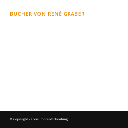
BÜCHER VON RENÉ GRÄBER
Krank durch Übersäuerung
Heilung der Gelenke
Die biologische Herztherapie
Die biologische Lebertherapie
Vitalität pur durch Heilfasten
weitere Bücher im Bücher Shop
© Copyright - Freie Impfentscheidung