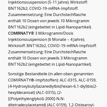
Injektionssuspension (5-11 Jahre); Wirkstoff:
BNT162b2, COVID-19-mRNA-Impfstoff.
Zusammensetzung: Eine Durchstechflasche
enthält 10 Dosen von jeweils 10 Mikrogramm
BNT162b2 (eingebettet in Lipid-Nanopartikel).
COMIRNATY®
3 Mikrogramm/Dosis
Injektionssuspension (6 Monate – 4 Jahre);
Wirkstoff: BNT162b2, COVID-19-mRNA-Impfstoff.
Zusammensetzung: Eine Durchstechflasche
enthält 10 Dosen von jeweils 3 Mikrogramm
BNT162b2 (eingebettet in Lipid-Nanopartikel).
Sonstige Bestandteile (in allen oben genannten
COMIRNATY®-Impfstoffen): ALC-0315, ALC-0159,
(4-Hydroxybutyl)azanediylbis(hexan-6,1-diyl)bis(2-
hexyldecanoat) (ALC-0315), (2-
[(Polyethylenglykol)-2000]-N,N-
ditetradecylacetamid) (ALC-0159), 1,2-Distearoyl-