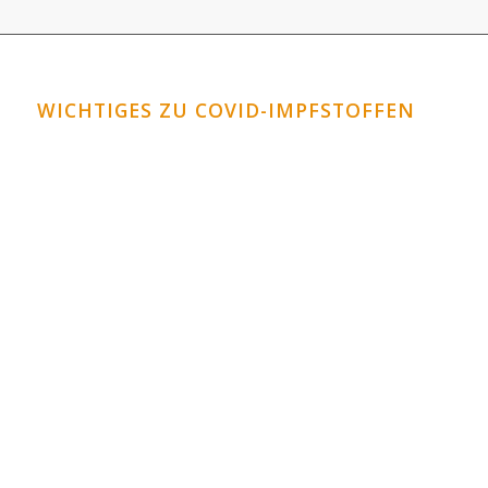
WICHTIGES ZU COVID-IMPFSTOFFEN
Horrormeldungen zu den Covid-Impfstoffen
Covid-Impfstoffe: Schauen Sie in die Datenbank
VAERS!
Corona-Impfungen für Kinder?
Graphenoxid im Impfstoff?
Sind Zellen abgetriebenes Föten in den
Impfstoffen?
So wirken die neuartigen DNA / RNA Impfungen