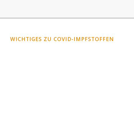
WICHTIGES ZU COVID-IMPFSTOFFEN
Horrormeldungen zu den Covid-Impfstoffen
Covid-Impfstoffe: Schauen Sie in die Datenbank
VAERS!
Corona-Impfungen für Kinder?
Graphenoxid im Impfstoff?
Sind Zellen abgetriebenes Föten in den
Impfstoffen?
So wirken die neuartigen DNA / RNA Impfungen