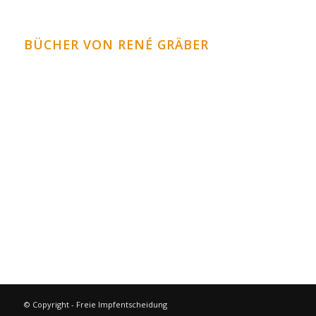
BÜCHER VON RENÉ GRÄBER
Krank durch Übersäuerung
Heilung der Gelenke
Die biologische Herztherapie
Die biologische Lebertherapie
Vitalität pur durch Heilfasten
weitere Bücher im Bücher Shop
© Copyright - Freie Impfentscheidung