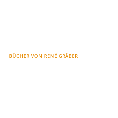
sofort vom Markt nehmen – Skandal um Pfizer und
BioNTech
Impfungen und Immunsystem – Was wissen wir
eigentlich?
BÜCHER VON RENÉ GRÄBER
Krank durch Übersäuerung
Heilung der Gelenke
Die biologische Herztherapie
Die biologische Lebertherapie
Vitalität pur durch Heilfasten
weitere Bücher im Bücher Shop