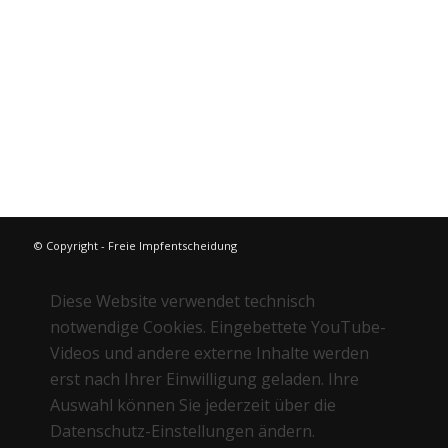
Die biologische Lebertherapie
Vitalität pur durch Heilfasten
weitere Bücher im Bücher Shop
© Copyright - Freie Impfentscheidung
Diese Website verwendet technisch
notwendige Cookies. Eingebettete YouTube-
Videos und andere externe Inhalte werden
erst nach Ihrer Einwilligung geladen. Ihre
Auswahl können Sie jederzeit über die
Datenschutz-Einstellungen ändern.