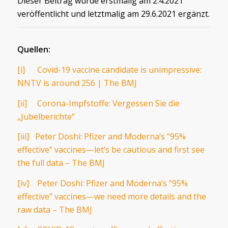
Dieser Beitrag wurde erstmalig am 2.4.2021
veröffentlicht und letztmalig am 29.6.2021 ergänzt.
Quellen:
[i]
Covid-19 vaccine candidate is unimpressive:
NNTV is around 256 | The BMJ
[ii]
Corona-Impfstoffe: Vergessen Sie die
„Jubelberichte“
[iii]
Peter Doshi: Pfizer and Moderna’s “95%
effective” vaccines—let’s be cautious and first see
the full data – The BMJ
[iv]
Peter Doshi: Pfizer and Moderna’s “95%
effective” vaccines—we need more details and the
raw data – The BMJ