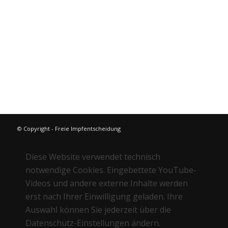
Die biologische Lebertherapie
Vitalität pur durch Heilfasten
weitere Bücher im Bücher Shop
© Copyright - Freie Impfentscheidung
Diese Website verwendet technisch
notwendige Cookies. Eingebettete YouTube-
Videos und andere externe Inhalte werden
erst nach Ihrer Einwilligung geladen. Ihre
Auswahl können Sie jederzeit über die
Datenschutz-Einstellungen ändern.