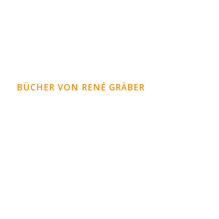
Impfungen und Immunsystem – Was wissen wir
eigentlich?
BÜCHER VON RENÉ GRÄBER
Krank durch Übersäuerung
Heilung der Gelenke
Die biologische Herztherapie
Die biologische Lebertherapie
Vitalität pur durch Heilfasten
weitere Bücher im Bücher Shop